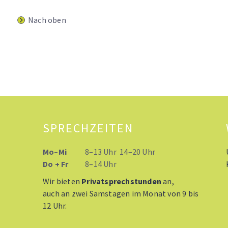
Nach oben
SPRECHZEITEN
Mo–Mi
8–13 Uhr 14–20 Uhr
Do + Fr
8–14 Uhr
Wir bieten
Privatsprechstunden
an,
auch an zwei Samstagen im Monat von 9 bis
12 Uhr.